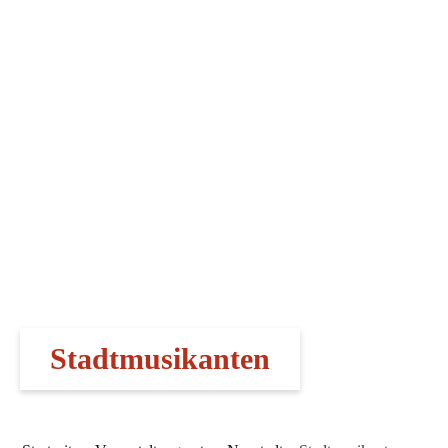
Stadt­mu­si­kan­ten