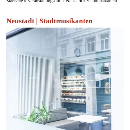
Startseite
»
Ver­an­stal­tungs­or­te
»
Neustadt
»
Stadtmusikanten
Neu­stadt | Stadtmusikanten