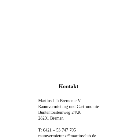
Kon­takt
Mar­tins­club Bre­men e.V.
Raum­ver­mie­tung und Gastronomie
Bun­ten­tor­stein­weg 24/26
28201 Bremen
T:
0421 – 53 747 705
raumvermietung@martinsclub.de