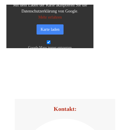
Mit dem Laden der Kar­te akzep­tie­ren Sie die
Daten­schutz­er­klä­rung von Goog­le.
Mehr erfah­ren
Kar­te laden
Goog­le Maps immer entsperren
Kon­takt: