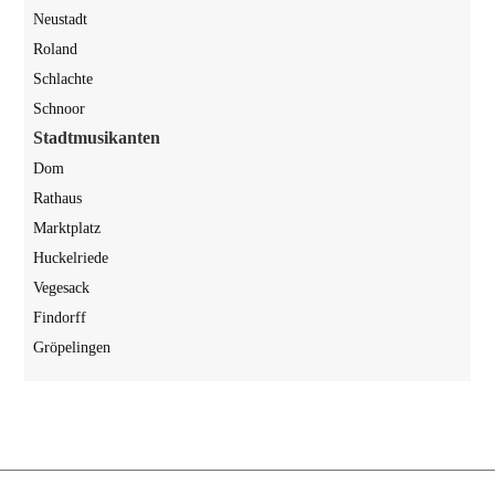
Neu­stadt
Roland
Schlach­te
Schnoor
Stadt­mu­si­kan­ten
Dom
Rat­haus
Markt­platz
Huckel­rie­de
Vege­sack
Fin­dorff
Grö­pe­lin­gen