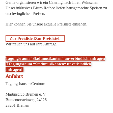
Ger­ne orga­ni­sie­ren wir ein Cate­ring nach Ihren Wün­schen.
Unser inklu­si­ves Bis­tro Rotheo lie­fert haus­ge­mach­te Spei­sen zu
erschwing­li­chen Preisen.
Hier kön­nen Sie unse­re aktu­el­le Preis­lis­te einsehen.
Zur Preis­lis­te
Zur Preis­lis­te
Wir freu­en uns auf Ihre Anfrage.
Tagungs­raum “Stadt­mu­si­kan­ten“ unver­bind­lich anfra­gen
Tagungs­raum “Stadt­mu­si­kan­ten“ unver­bind­lich
anfragen
Anfahrt
Tagungs­haus m|Centrum
Mar­tins­club Bre­men e. V.
Bun­ten­tor­stein­weg 24/ 26
28201 Bremen