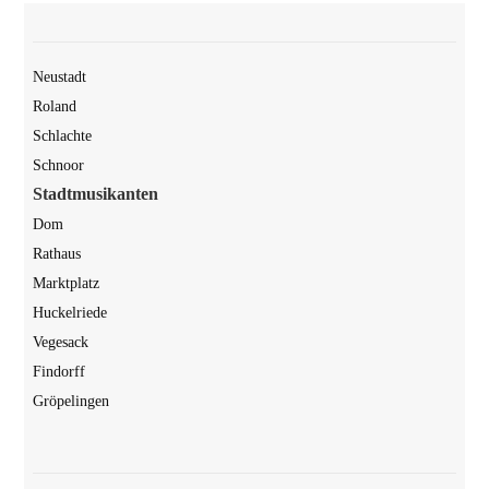
Neu­stadt
Roland
Schlach­te
Schnoor
Stadt­mu­si­kan­ten
Dom
Rat­haus
Markt­platz
Huckel­rie­de
Vege­sack
Fin­dorff
Grö­pe­lin­gen