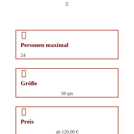
Per­so­nen maximal
24
Grö­ße
58 qm
Preis
ab 120,00 €