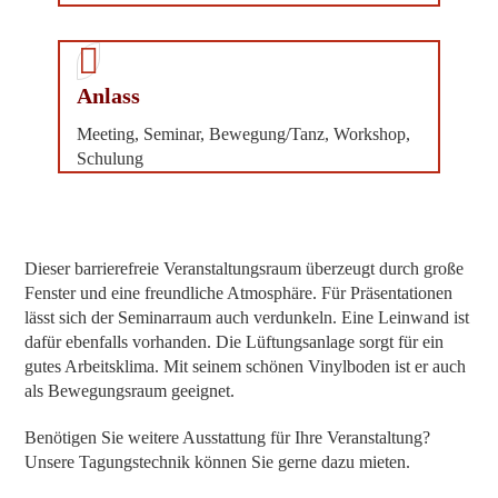
Anlass
Mee­ting, Semi­nar, Bewegung/Tanz, Work­shop,
Schulung
Die­ser bar­rie­re­freie Ver­an­stal­tungs­raum über­zeugt durch gro­ße
Fens­ter und eine freund­li­che Atmo­sphä­re. Für Prä­sen­ta­tio­nen
lässt sich der Semi­nar­raum auch ver­dun­keln. Eine Lein­wand ist
dafür eben­falls vor­han­den. Die Lüf­tungs­an­la­ge sorgt für ein
gutes Arbeits­kli­ma. Mit sei­nem schö­nen Vinyl­bo­den ist er auch
als Bewe­gungs­raum geeignet.
Benö­ti­gen Sie wei­te­re Aus­stat­tung für Ihre Ver­an­stal­tung?
Unse­re Tagungs­tech­nik kön­nen Sie ger­ne dazu mieten.