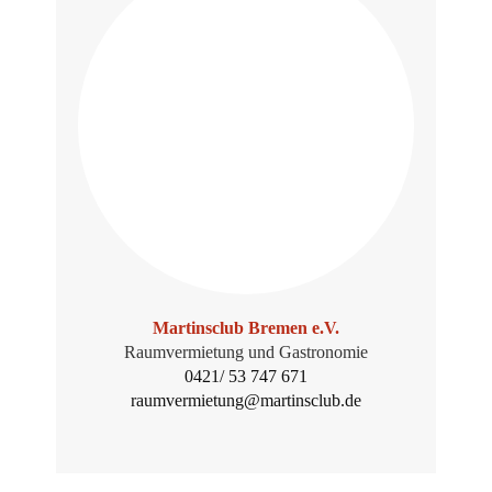
Mar­tins­club Bre­men e.V.
Raum­ver­mie­tung und Gas­tro­no­mie
0421/ 53 747 671
raumvermietung@martinsclub.de